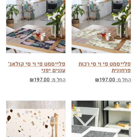
פלייסמט פי וי סי רכות
פלייסמט פי וי סי קולאג׳
פרחונית
עננים יפני
החל מ:
197.00
₪
החל מ:
197.00
₪