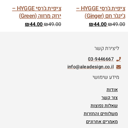
ציפית ג'רסי HYGGE –
ציפית ג'רסי HYGGE –
ג'ינג'ר חם (Ginger)
ירוק מרווה (Green)
₪
44.00
₪
49.00
₪
44.00
₪
49.00
ליצירת קשר
03-9446667
info@aleadesign.co.il
מידע שימושי
אודות
צור קשר
שאלות נפוצות
משלוחים והחזרות
מאמרים אחרונים