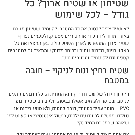
שטיחון או שטיח ארוך? כל
גודל – לכל שימוש
לא תמיד צריך לכסות את כל המטבח. לפעמים שטיחון מטבח
באורך מדוד ליד הכיור או הכיריים מספיק, ולפעמים נעדיף
שטיח ארוך המתפרש לאורך השיש כולו. כאן תמצאו את כל
האפשרויות, בגזרות נוחות וברוחב מדויק שמתאים גם למטבחים
קטנים וגם לפתוחים ומרווחים יותר.
שטיח רחיץ ונוח לניקוי – חובה
במטבח
היתרון הגדול של שטיח רחיץ הוא התחזוקה. כל הדגמים ניתנים
לניגוב, שטיפה ולעיתים אפילו כביסה. חלקם הם שטיחי גומי
PVC – חומר עמיד במיוחד, דוחה כתמים, ולא סופג ריחות או
נוזלים. מושלם לבתים עם ילדים, בישול אינטנסיבי או פשוט למי
שאוהב שהמטבח תמיד נקי.
אם אתם רוצים לשמור על מטבח אסתטי, נעים לעמידה וקל