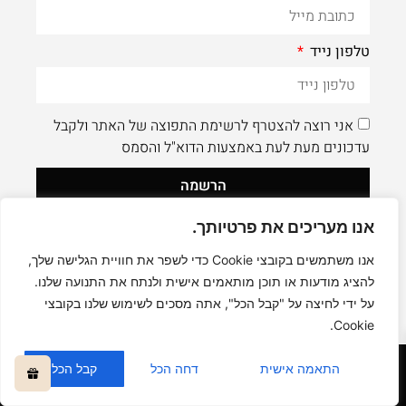
טלפון נייד
אני רוצה להצטרף לרשימת התפוצה של האתר ולקבל
עדכונים מעת לעת באמצעות הדוא"ל והסמס
הרשמה
אנו מעריכים את פרטיותך.
לעוד תוכן איכותי - תעקבו AleaDesign@
0
אנו משתמשים בקובצי Cookie כדי לשפר את חוויית הגלישה שלך,
להציג מודעות או תוכן מותאמים אישית ולנתח את התנועה שלנו.
על ידי לחיצה על "קבל הכל", אתה מסכים לשימוש שלנו בקובצי
Cookie.
קניה בטוחה
התאמה אישית
דחה הכל
קבל הכל
כל הזכויות שמורות © אליה דיזיין -
ALEA DESIGN STUDIO