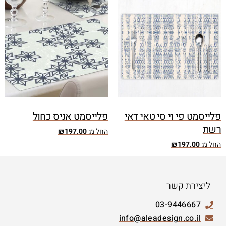
פלייסמט פי וי סי טאי דאי
פלייסמט אניס כחול
רשת
החל מ:
197.00
₪
החל מ:
197.00
₪
ליצירת קשר
03-9446667
info@aleadesign.co.il