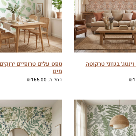
ינטג׳ בגווני טרקוטה
טפט עלים טרופיים ירוקים
מים
1
₪
החל מ:
165.00
₪