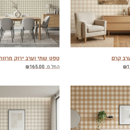
רב קרם
טפט שתי וערב ירוק מרווה
1
₪
החל מ:
165.00
₪