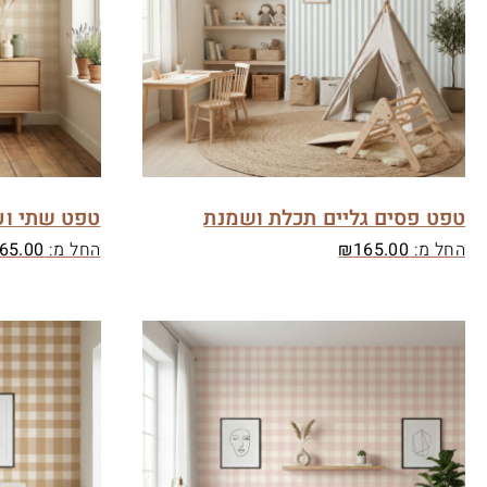
טפט פסים גליים תכלת ושמנת
טפט שתי וע
החל מ:
165.00
₪
החל מ:
65.00