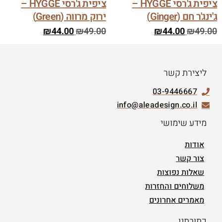
ציפית ג'רסי HYGGE –
ציפית ג'רסי HYGGE –
ג'ינג'ר חם (Ginger)
ירוק מרווה (Green)
₪
44.00
₪
49.00
₪
44.00
₪
49.00
ליצירת קשר
03-9446667
info@aleadesign.co.il
מידע שימושי
אודות
צור קשר
שאלות נפוצות
משלוחים והחזרות
מאמרים אחרונים
כתובתנו