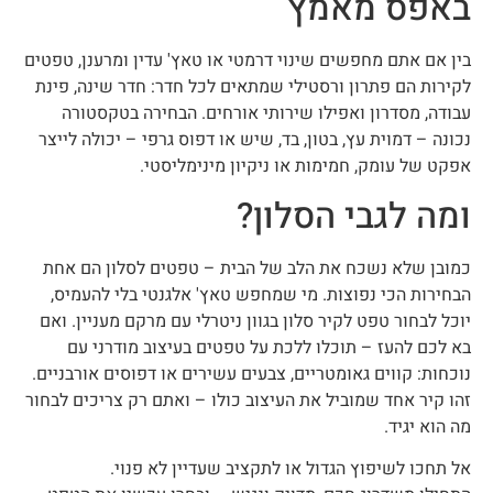
באפס מאמץ
בין אם אתם מחפשים שינוי דרמטי או טאץ' עדין ומרענן, טפטים
לקירות הם פתרון ורסטילי שמתאים לכל חדר: חדר שינה, פינת
עבודה, מסדרון ואפילו שירותי אורחים. הבחירה בטקסטורה
נכונה – דמוית עץ, בטון, בד, שיש או דפוס גרפי – יכולה לייצר
אפקט של עומק, חמימות או ניקיון מינימליסטי.
ומה לגבי הסלון?
כמובן שלא נשכח את הלב של הבית – טפטים לסלון הם אחת
הבחירות הכי נפוצות. מי שמחפש טאץ' אלגנטי בלי להעמיס,
יוכל לבחור טפט לקיר סלון בגוון ניטרלי עם מרקם מעניין. ואם
בא לכם להעז – תוכלו ללכת על טפטים בעיצוב מודרני עם
נוכחות: קווים גאומטריים, צבעים עשירים או דפוסים אורבניים.
זהו קיר אחד שמוביל את העיצוב כולו – ואתם רק צריכים לבחור
מה הוא יגיד.
אל תחכו לשיפוץ הגדול או לתקציב שעדיין לא פנוי.