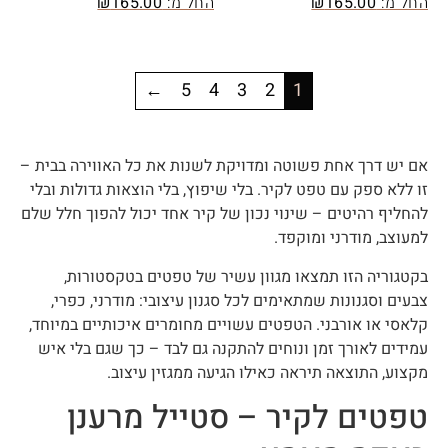
החל מ:
165.00
₪
החל מ:
165.00
₪
←
5
4
3
2
1
אם יש דרך אחת פשוטה ומדויקת לשנות את כל האווירה בבית –
זו ללא ספק עם טפט לקיר. בלי שיפוץ, בלי הוצאות גדולות ובלי
להחליף רהיטים – שינוי נכון של קיר אחד יכול להפוך חלל שלם
למעוצב, מודרני ומוקפד.
בקטגוריה הזו תמצאו מגוון עשיר של טפטים בטקסטורות,
צבעים וסגנונות שמתאימים לכל סגנון עיצובי: מודרני, כפרי,
קלאסי או אורבני. הטפטים עשויים מחומרים איכותיים במיוחד,
עמידים לאורך זמן ונוחים להתקנה גם לבד – כך שגם בלי איש
מקצוע, התוצאה תיראה כאילו הגיעה ממגזין עיצוב.
טפטים לקיר – סטייל מרענן