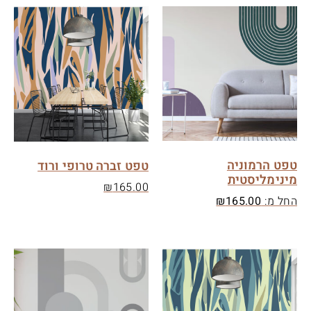
טפט הרמוניה
טפט זברה טרופי ורוד
מינימליסטית
₪
165.00
החל מ:
165.00
₪