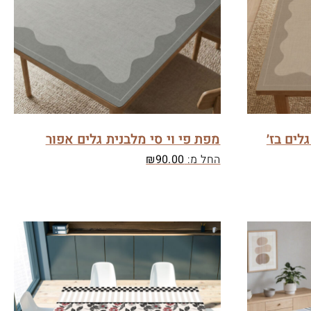
לים בז׳
מפת פי וי סי מלבנית גלים אפור
החל מ:
90.00
₪