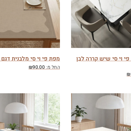
י וי סי שיש קררה לבן
מפת פי וי סי מלבנית דגם ג
החל מ:
90.00
₪
₪