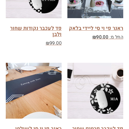
ראנר פי וי סי ליידי בלאק
פד לעכבר נקודות שחור
ולבן
החל מ:
90.00
₪
₪
99.00
פד לעכבר פרחים שחור
ראנר פי וי סי לשולחן