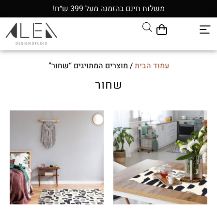
משלוח חינם בהזמנה מעל 399 ש״ח!
עמוד הבית
/ מוצרים המתויגים “שחור”
שחור