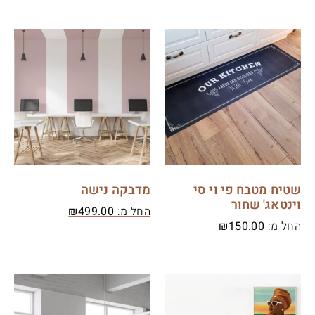
שטיח מטבח פי וי סי
מדבקה נישה
וינטאג' שחור
החל מ:
499.00
₪
החל מ:
150.00
₪