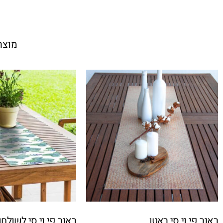
מוצר
ראנר פי וי סי ראטן
ראנר פי וי סי לשולח