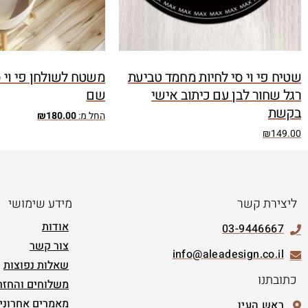
שטיח פי וי סי לחיות מחמד טביעת
משטח לשולחן פי וי ס
רגל שחור לבן עם כיתוב אישי
שם
בקשת
החל מ:
180.00
₪
₪
149.00
ליצירת קשר
מידע שימושי
אודות
03-9446667
צור קשר
info@aleadesign.co.il
שאלות נפוצות
כתובתנו
משלוחים והחזר
מאמרים אחרוני
ראש העין