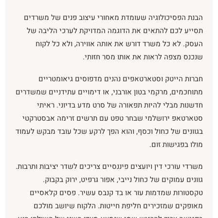
הבנת הפסיכולוגיה שעומדת מאחורי עיצוב פנים של משרדים
תסייע לכם להתאים את הדוגמה המדויקת לערכי הליבה של
העסק. לא כל משרד דורש את אותה אווירה, ולא כל לקוח
שנכנס מצפה לראות את אותו מסר חזותי.
חברות הייטק וסטארטאפים נהנים מדפוסים גיאומטריים
מתוחכמים, מרקמי בטון אורבני, או דימויים עתידניים שמשדרים
חדשנות מבלי להיות תפאורה של סרט מדע בדיוני. ראיתי
סטארטאפ ירושלמי שבחר טפט עם תרשים זרימה אבסטרקטי
בגוונים של כחול וכסף, והוא הפך לרקע שכל עובד מבקש לעמוד
מולו בפגישות זום.
משרדי עורכי דין ויועצים פיננסיים צריכים לשדר יציבות ותרבות.
גוונים עמוקים של כחול נייבי, אפור גרפיט, ירוק בקבוק.
טקסטורות שמדמות עור או בד קנבס עשיר. פסים קלאסיים
מאופקים שמזכירים חליפת חייטות. הלקוח שיושב מולכם