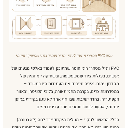
טפט PVC מסחרי מיועד לניקוי תדיר ועמיד בפני שפשוף יומיומי
PVC ויניל מסחרי הוא חומר שמתוכנן לעמוד באלפי מגעים של
אנשים, בעגלות ציוד שמשפשפות, ובשחיקה יומיומית של
מסדרון עמוס. איפה חייבים את העמידות הזו במשרד –
במסדרונות צרים, בקרבת מתגי תאורה, בלובי הכניסה, ובאזור
הקפיטריה. בחדר ישיבות שבו אף אחד לא נוגע בקירות באופן
יומיומי, אפשר לבחור חומרים יותר עדינים ויפים.
הכלל הראשון לניקוי – מטלית מיקרופייבר לחה (לא רטובה)
במים פושרים. לא יותר. אם הכתם עיקש, אפשר להוסיף טיפת