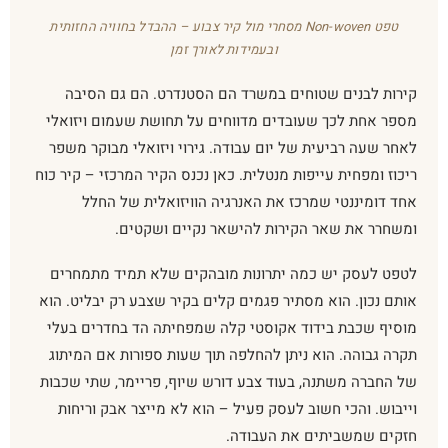
טפט Non-woven מסחרי מול קיר צבוע – ההבדל בחוויה החזותית
ובעמידות לאורך זמן
קירות לבנים שטוחים במשרד הם הסטנדרט. הם גם הסיבה
מספר אחת לכך שעובדים מדווחים על תחושת שעמום ויזואלי
לאחר שעה רביעית של יום עבודה. גירוי ויזואלי מבוקר משפר
ריכוז ומפחית עייפות מנטלית. כאן נכנס הקיר המרכזי – קיר כוח
אחד דומיננטי שמרכז את האנרגיה הוויזואלית של החלל
ומשחרר את שאר הקירות להישאר נקיים ושקטים.
לטפט לעסק יש כמה יתרונות מובהקים שלא תמיד מתמחרים
אותם נכון. הוא מסתיר פגמים קלים בקיר שצבע רק יבליט. הוא
מוסיף שכבת בידוד אקוסטי קלה שמפחיתה הד בחדרים בעלי
תקרה גבוהה. הוא ניתן להחלפה תוך שעות ספורות אם המיתוג
של החברה משתנה, בעוד צבע דורש שיוף, פריימר, שתי שכבות
וייבוש. והכי חשוב לעסק פעיל – הוא לא מייצר אבק וריחות
חזקים שמשביתים את העבודה.