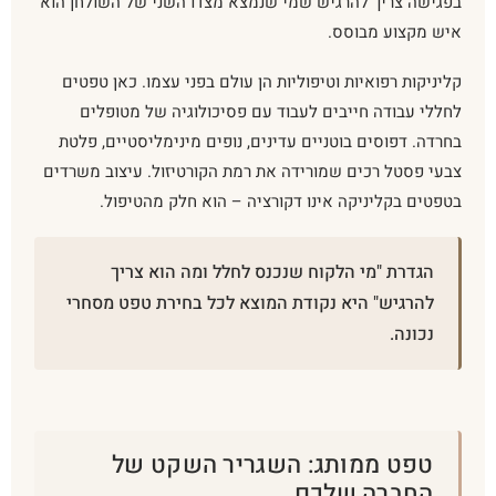
בפגישה צריך להרגיש שמי שנמצא מצדו השני של השולחן הוא
איש מקצוע מבוסס.
קליניקות רפואיות וטיפוליות הן עולם בפני עצמו. כאן טפטים
לחללי עבודה חייבים לעבוד עם פסיכולוגיה של מטופלים
בחרדה. דפוסים בוטניים עדינים, נופים מינימליסטיים, פלטת
צבעי פסטל רכים שמורידה את רמת הקורטיזול. עיצוב משרדים
בטפטים בקליניקה אינו דקורציה – הוא חלק מהטיפול.
הגדרת "מי הלקוח שנכנס לחלל ומה הוא צריך
להרגיש" היא נקודת המוצא לכל בחירת טפט מסחרי
נכונה.
טפט ממותג: השגריר השקט של
החברה שלכם