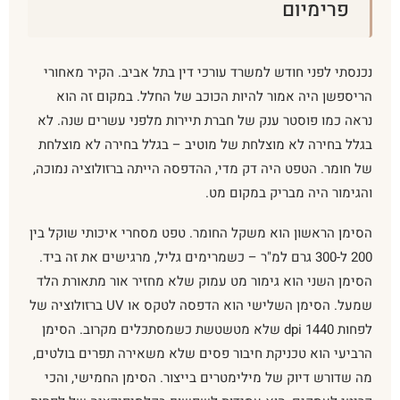
פרימיום
נכנסתי לפני חודש למשרד עורכי דין בתל אביב. הקיר מאחורי
הריספשן היה אמור להיות הכוכב של החלל. במקום זה הוא
נראה כמו פוסטר ענק של חברת תיירות מלפני עשרים שנה. לא
בגלל בחירה לא מוצלחת של מוטיב – בגלל בחירה לא מוצלחת
של חומר. הטפט היה דק מדי, ההדפסה הייתה ברזולוציה נמוכה,
והגימור היה מבריק במקום מט.
הסימן הראשון הוא משקל החומר. טפט מסחרי איכותי שוקל בין
200 ל-300 גרם למ"ר – כשמרימים גליל, מרגישים את זה ביד.
הסימן השני הוא גימור מט עמוק שלא מחזיר אור מתאורת הלד
שמעל. הסימן השלישי הוא הדפסה לטקס או UV ברזולוציה של
לפחות 1440 dpi שלא מטשטשת כשמסתכלים מקרוב. הסימן
הרביעי הוא טכניקת חיבור פסים שלא משאירה תפרים בולטים,
מה שדורש דיוק של מילימטרים בייצור. הסימן החמישי, והכי