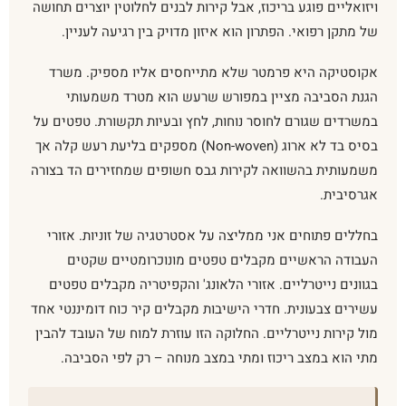
ויזואליים פוגע בריכוז, אבל קירות לבנים לחלוטין יוצרים תחושה
של מתקן רפואי. הפתרון הוא איזון מדויק בין רגיעה לעניין.
אקוסטיקה היא פרמטר שלא מתייחסים אליו מספיק. משרד
הגנת הסביבה מציין במפורש שרעש הוא מטרד משמעותי
במשרדים שגורם לחוסר נוחות, לחץ ובעיות תקשורת. טפטים על
בסיס בד לא ארוג (Non-woven) מספקים בליעת רעש קלה אך
משמעותית בהשוואה לקירות גבס חשופים שמחזירים הד בצורה
אגרסיבית.
בחללים פתוחים אני ממליצה על אסטרטגיה של זוניות. אזורי
העבודה הראשיים מקבלים טפטים מונוכרומטיים שקטים
בגוונים נייטרליים. אזורי הלאונג' והקפיטריה מקבלים טפטים
עשירים צבעונית. חדרי הישיבות מקבלים קיר כוח דומיננטי אחד
מול קירות נייטרליים. החלוקה הזו עוזרת למוח של העובד להבין
מתי הוא במצב ריכוז ומתי במצב מנוחה – רק לפי הסביבה.