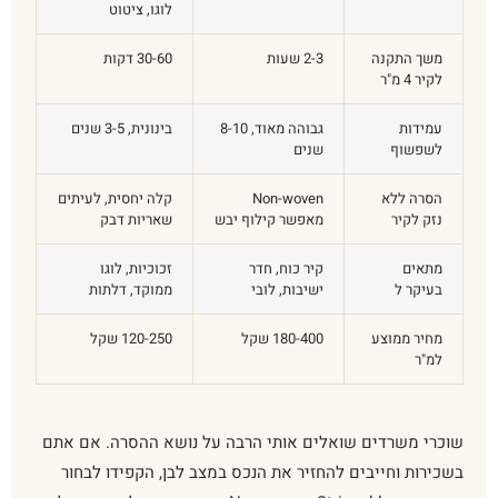
לוגו, ציטוט
משך התקנה
2-3 שעות
30-60 דקות
לקיר 4 מ"ר
עמידות
גבוהה מאוד, 8-10
בינונית, 3-5 שנים
לשפשוף
שנים
הסרה ללא
Non-woven
קלה יחסית, לעיתים
נזק לקיר
מאפשר קילוף יבש
שאריות דבק
מתאים
קיר כוח, חדר
זכוכיות, לוגו
בעיקר ל
ישיבות, לובי
ממוקד, דלתות
מחיר ממוצע
180-400 שקל
120-250 שקל
למ"ר
שוכרי משרדים שואלים אותי הרבה על נושא ההסרה. אם אתם
בשכירות וחייבים להחזיר את הנכס במצב לבן, הקפידו לבחור