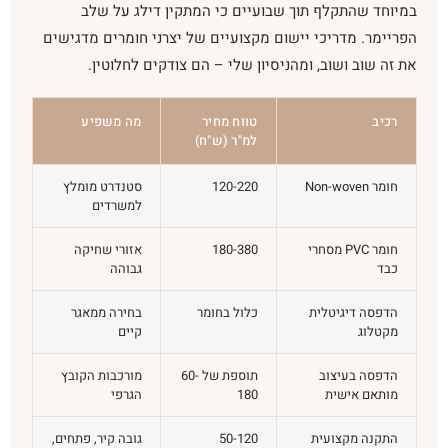
במיוחד שהתקלף תוך שבועיים כי המתקין דילג על שלב
הפריימר. מדריכי יישום מקצועיים של יצרני חומרים מדגישים
את זה שוב ושוב, ומהניסיון שלי – הם צודקים לחלוטין.
רכיב
טווח מחיר
מה משפיע
למ"ר (ש"ח)
חומר Non-woven
120-220
סטנדרט מומלץ
למשרדים
חומר PVC מסחרי
180-380
אזורי שחיקה
כבד
גבוהה
הדפסה דיגיטלית
כלול בחומר
בחירה ממאגר
מקטלוג
קיים
הדפסה בעיצוב
תוספת של 60-
מורכבות הקובץ
מותאם אישית
180
הגרפי
התקנה מקצועית
50-120
גובה קיר, פתחים,