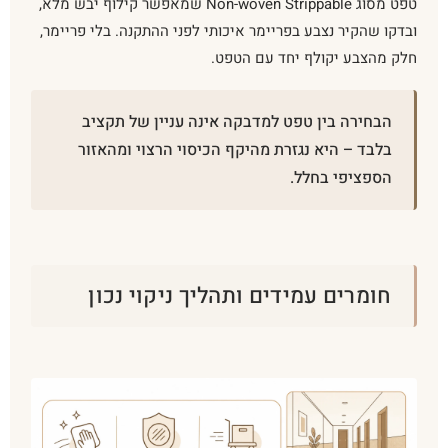
טפט מסוג Non-woven Strippable שמאפשר קילוף יבש מלא,
ובדקו שהקיר נצבע בפריימר איכותי לפני ההתקנה. בלי פריימר,
חלק מהצבע יקולף יחד עם הטפט.
הבחירה בין טפט למדבקה אינה עניין של תקציב
בלבד – היא נגזרת מהיקף הכיסוי הרצוי ומהאזור
הספציפי בחלל.
חומרים עמידים ותהליך ניקוי נכון