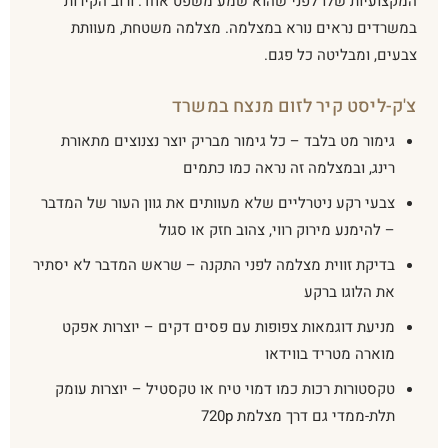
המקצועיות שלו לפני שהוא שמע משפט אחד. ורוב הקירות
במשרדים נראים נורא במצלמה. מצלמה משטחת, מעוותת
צבעים, ומבליטה כל פגם.
צ'ק-ליסט קיר לזום מנצח במשרד
גימור מט בלבד – כל גימור מבריק יוצר נצנוצים מתאורת
רינג, ובמצלמה זה נראה כמו כתמים
צבעי רקע ניטרליים שלא מעוותים את גוון העור של המדבר
– להימנע מירוק רווי, צהוב חזק או סגול
בדיקת זווית מצלמה לפני התקנה – שראש המדבר לא יסתיר
את הלוגו ברקע
מניעת דוגמאות צפופות עם פסים דקים – יוצרות אפקט
מוארה מטריד בווידאו
טקסטורות רכות כמו דמוי טיח או טקסטיל – יוצרות עומק
תלת-ממדי גם דרך מצלמת 720p