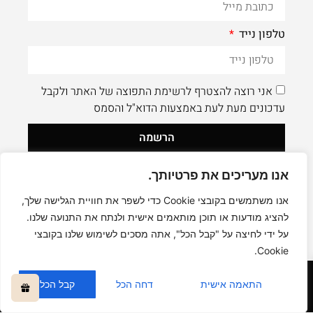
טלפון נייד
אני רוצה להצטרף לרשימת התפוצה של האתר ולקבל
עדכונים מעת לעת באמצעות הדוא"ל והסמס
הרשמה
אנו מעריכים את פרטיותך.
לעוד תוכן איכותי - תעקבו AleaDesign@
0
אנו משתמשים בקובצי Cookie כדי לשפר את חוויית הגלישה שלך,
להציג מודעות או תוכן מותאמים אישית ולנתח את התנועה שלנו.
על ידי לחיצה על "קבל הכל", אתה מסכים לשימוש שלנו בקובצי
Cookie.
קניה בטוחה
התאמה אישית
דחה הכל
קבל הכל
כל הזכויות שמורות © אליה דיזיין -
ALEA DESIGN STUDIO