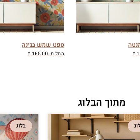
נטה
טפט שמש בגינה
1
₪
החל מ:
165.00
₪
מתוך הבלוג
וג
בלוג