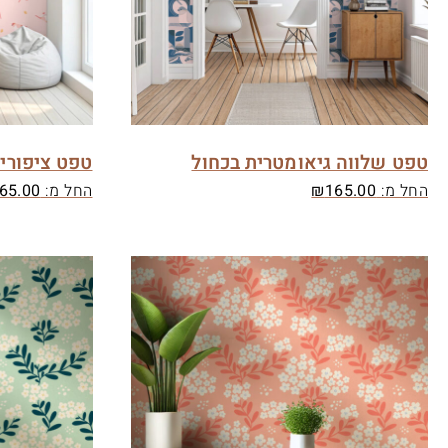
טפט שלווה גיאומטרית בכחול
טפט ציפורים
החל מ:
165.00
₪
החל מ:
65.00