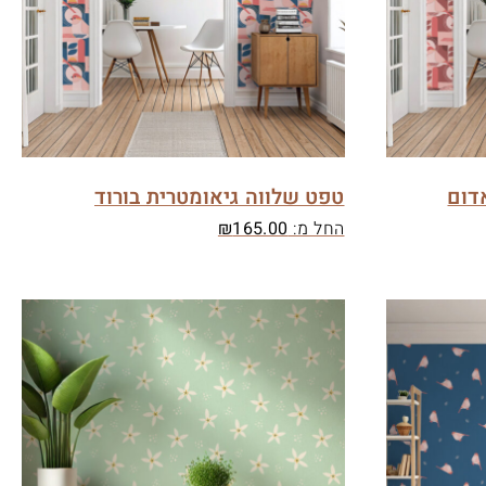
דום
טפט שלווה גיאומטרית בורוד
החל מ:
165.00
₪