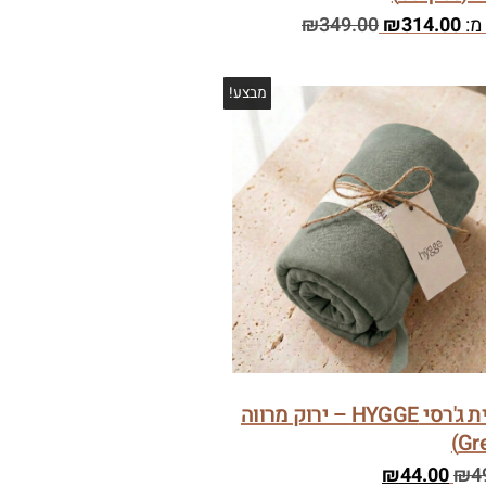
מ:
314.00
₪
349.00
₪
מבצע!
ציפית ג'רסי HYGGE – ירוק מרווה
₪
44.00
₪
4