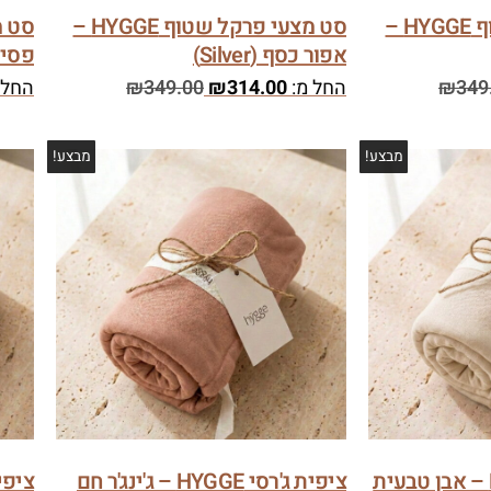
סט מצעי פרקל שטוף HYGGE –
סט מצעי פרקל שטוף HYGGE –
אפור כסף (Silver)
פסים (pes
349
₪
החל מ:
314.00
₪
349.00
₪
החל 
מבצע!
מבצע!
ציפית ג'רסי HYGGE – אבן טבעית
ציפית ג'רסי HYGGE – ג'ינג'ר חם