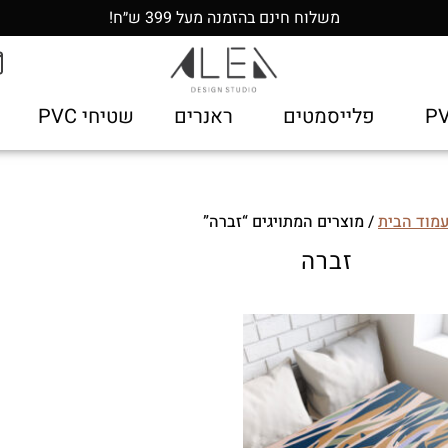
משלוח חינם בהזמנה מעל 399 ש״ח!
פלייסמטים
ראנרים
שטיחי PVC
מוד הבית
/ מוצרים המתויגים “זברה”
זברה