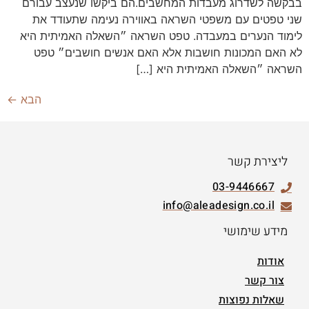
בבקשה לשדרוג מעבדות המחשבים.הם ביקשו שנעצב עבורם
שני טפטים עם משפטי השראה באווירה נעימה שתעודד את
לימוד הנערים במעבדה. טפט השראה ״השאלה האמיתית היא
לא האם המכונות חושבות אלא האם אנשים חושבים״ טפט
השראה ״השאלה האמיתית היא […]
הבא
←
ליצירת קשר
03-9446667
info@aleadesign.co.il
מידע שימושי
אודות
צור קשר
שאלות נפוצות