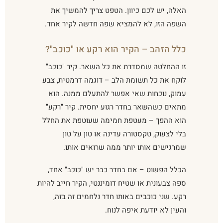
האלה, יש לכם כיוון. הטפט צריך להמשיך את
השפה הזו, לא להמציא שפה חדשה לקיר אחד.
כלל הזהב – הקיר הוא רקע או "כוכב"?
זו ההחלטה שמסדרת את כל השאר. קיר "כוכב"
לוקח את כל תשומת הלב – דוגמה דרמטית, צבע
עמוק, נוכחות שאי אפשר להתעלם ממנה. הוא
מתאים כשהשאר בחדר רגוע יחסית. קיר "רקע"
הוא ההפך – מעטפת חמימה שעוטפת את החלל
בלי לצעוק, טקסטורה עדינה או טון על טון
שמרגישים אותו יותר ממה שרואים אותו.
הכלל הפשוט – אם בחדר כבר יש "כוכב" אחד,
ספה צבעונית או שטיח דומיננטי, הקיר חייב להיות
רקע. שני כוכבים באותו חדר נלחמים זה בזה,
והעין לא יודעת איפה לנוח.