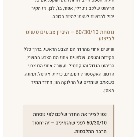
חזקה, הטפט חייב להיות רגוע ושקט. אם כל
הריהוט שלכם ניטרלי, אפור, בז', לבן, אז הקיר
יכול להרשות לעצמו להיות הכוכב.
נוסחת 60/30/10 – היגיון צבעים פשוט
לביצוע
שישים אחוז מהחדר הם הצבע הראשי, בדרך כלל
הקירות והטפט. שלושים אחוז הם הצבע המשני,
הריהוט הגדול והטקסטיל. ועשרה אחוז הם צבע
הדגש, האקססוריז הנועזים, כריות, אגרטל, תמונה.
כשאתם שומרים על החלוקה הזו, החדר תמיד
מאוזן.
נסו לצייר את החדר שלכם לפי נוסחת
60/30/10 לפני שמזמינים – זה יחסוך
הרבה התלבטות.