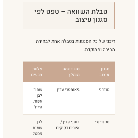
טבלת השוואה – טפט לפי
סגנון עיצוב
ריכוז של כל הסגנונות בטבלה אחת לבחירה
מהירה וממוקדת.
סגנון
סוג דוגמה
פלטת
טעות
עיצוב
מומלץ
צבעים
נפוצה
מודרני
גיאומטרי עדין
שחור,
דוגמה
לבן,
צפופה
אפור,
מאחורי
גרייז'
הטלוויזיה
סקנדינבי
בוטני עדין /
לבן,
גוונים
איורים דקיקים
שמנת,
כהים
פסטל,
שבולעים