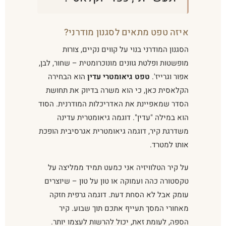
איזה טפט מתאים לסגנון מודרני?
הסגנון המודרני בנוי על קווים נקיים, צורות
מופשטות ופלטת גוונים מונוכרומטית – שחור, לבן,
אפור וגרייז'.
טפט גיאומטרי עדין
הוא הבחירה
הקלאסית כאן, כי הוא משרה בדיוק את תחושת
הסדר שמאפיינת את האדריכלות המודרנית. הסוד
הוא במילה "עדין". דוגמה גיאומטרית עדינה
משדרגת קיר, דוגמה גיאומטרית אגרסיבית הופכת
אותו למטרד.
על קיר הטלוויזיה אני כמעט תמיד ממליצה על
טקסטורה כהה ועמוקה או טון על טון – שיוצרים
עומק אבל לא הסחת דעת. דוגמה גרפית חזקה
מאחורי המסך תעייף אתכם תוך שבוע. קיר
הספה, לעומת זאת, יכול להרשות לעצמו יותר.