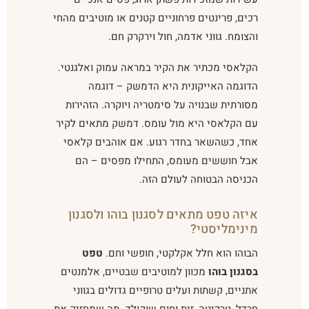
רכים, פרינטים פרחוניים קטנים או מוטיבים מהחי
והצומח. גווני אדמה, חול וירקרק חם.
הקלאסי מכתיר את הקיר במראה עמוק ואלגנטי.
הדוגמה האייקונית היא הדמשק – דוגמה
מסורתית שבנויה על סימטריה ויוקרה. הזהירות
עם הקלאסי היא מול עומס. דמשק מתאים לקיר
אחד, כשהשאר בחדר רגוע. אם אוהבים קלאסי
אבל חוששים מעומס, התחילו מפסים – הם
הכניסה הבטוחה לעולם הזה.
איזה טפט מתאים לסגנון בוהו ולסגנון
מינימליסטי?
הבוהו הוא חלל אקלקטי, חופשי וחם.
טפט
בסגנון בוהו
מכוון למוטיבים שבטיים, אלמנטים
אתניים, קשתות ועלים טרופיים גדולים בגווני
חרדל, טרקוטה, זית וחום שוקולד. מה שמחזיק את