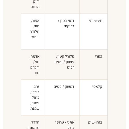
ירוק
את האור
מרווה
תעשייתי
דמוי בטון /
אפור,
בריקים
בריקים
חום,
גדולים
חלודה,
מדי
שחור
בדירה
קטנה
כפרי
פלורל קטן /
אדמה,
פרינט
פשתן / פסים
חול,
פרחוני
רכים
ירקרק
גדול
חם
שמכביד
קלאסי
דמשק / פסים
זהב,
דמשק על
בורדו,
כל
כחול
הקירות
עמוק,
יחד
שמנת
בוהו-שיק
אתני / טרופי
חרדל,
ערבוב
גדול
טרקוטה,
חומרים