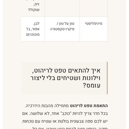
זית,
בלי
שוקולד
הרמוניה
מינימליסטי
טון על טון /
לבן,
דוגמה
מיקרו-טקסטורה
אפור, בז'
מורגשת
מונוכרום
מדי
איך להתאים טפט לריהוט,
וילונות ושטיחים בלי ליצור
עומס?
התאמת טפט לריהוט
מתחילה מהבנת היררכיה.
בכל חדר צריך להיות "כוכב" אחד, לא שלושה. אם
יש לכם ספה צבעונית בולטת או שטיח עם נוכחות