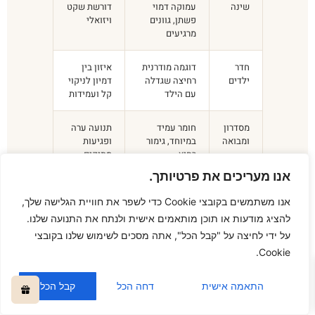
שינה
עמוקה דמוי
דורשת שקט
פשתן, גוונים
ויזואלי
מרגיעים
חדר
דוגמה מודרנית
איזון בין
ילדים
רחיצה שגדלה
דמיון לניקוי
עם הילד
קל ועמידות
מסדרון
חומר עמיד
תנועה ערה
ומבואה
במיוחד, גימור
ופגיעות
רחיץ
מתיקים
ועגלות
אנו מעריכים את פרטיותך.
0
אנו משתמשים בקובצי Cookie כדי לשפר את חוויית הגלישה שלך,
להציג מודעות או תוכן מותאמים אישית ולנתח את התנועה שלנו.
בחדרי ילדים, תמיד אני מכוונת הורים לדוגמאות
על ידי לחיצה על "קבל הכל", אתה מסכים לשימוש שלנו בקובצי
שלא ילדותיות מדי – כאלה שלא תצטרכו
Cookie.
להחליף כשהילד יגדל. דוגמה גיאומטרית עדינה
או נושא טבע מתוחכם מחזיקים מעמד שנים. ילד
התאמה אישית
דחה הכל
קבל הכל
בן שנתיים אוהב דובים, אבל בן עשר כבר לא.