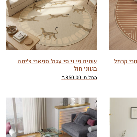
טרי קרמל
שטיח פי וי סי עגול ספארי צ׳יטה
בגווני חול
החל מ:
350.00
₪