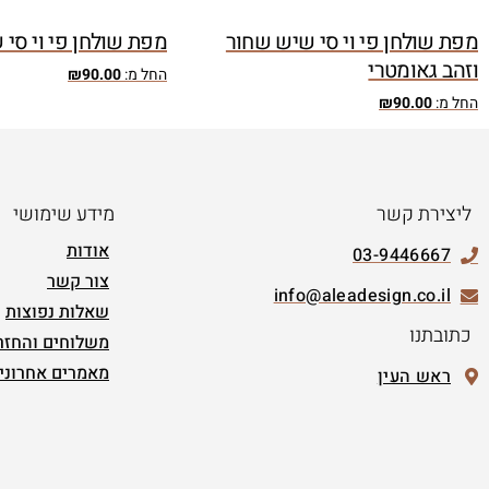
מפת שולחן פי וי סי שיש שחור
מפת שולחן פי וי סי
וזהב גאומטרי
החל מ:
90.00
₪
החל מ:
90.00
₪
ליצירת קשר
מידע שימושי
אודות
03-9446667
צור קשר
info@aleadesign.co.il
שאלות נפוצות
כתובתנו
משלוחים והחזר
מאמרים אחרוני
ראש העין