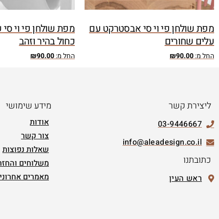
מפת שולחן פי וי סי אבסטרקט עם
מפת שולחן פי וי סי ש
עלים שחורים
כחול בהיר וזהב
החל מ:
90.00
₪
החל מ:
90.00
₪
ליצירת קשר
מידע שימושי
אודות
03-9446667
צור קשר
info@aleadesign.co.il
שאלות נפוצות
כתובתנו
משלוחים והחזר
מאמרים אחרוני
ראש העין