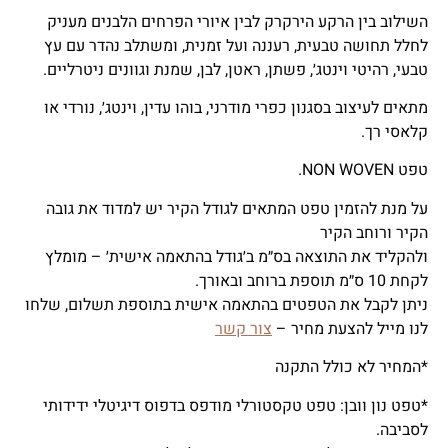
השילוב בין הרקע הירקרק לבין איורי הפרחים הלבנים מעניק
לחלל תחושה טבעית, רעננה ועל זמנית, ומשתלב נהדר עם עץ
טבעי, רהיטי וינטג׳, פשתן, ראטן, לבן, שמנת וגוונים ניטרליים.
מתאים לעיצוב בסגנון כפרי מודרני, בוהו עדין, וינטג׳, נורדי או
קלאסי רך.
טפט NON WOVEN.
על מנת להזמין טפט המתאים לגודל הקיר יש למדוד את גובה
הקיר ורוחב הקיר
ולהקליד את התוצאה בס״מ ב׳גודל בהתאמה אישית׳ – מומלץ
לקחת 10 ס״מ תוספת ברוחב ובאורך.
ניתן לקבל את הטפטים בהתאמה אישית בתוספת תשלום, שלחו
לנו מייל להצעת מחיר –
צור קשר
*המחיר לא כולל התקנה
*טפט נון וובן: טפט טקסטורלי מודפס בדפוס דיגיטלי ידידותי
לסביבה.