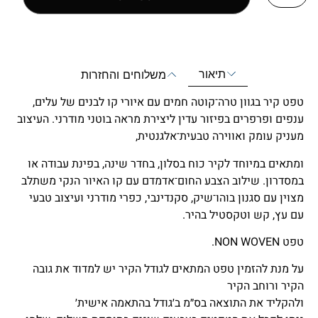
תיאור
משלוחים והחזרות
טפט קיר בגוון טרה־קוטה חמים עם איורי קו לבנים של עלים,
ענפים ופרפרים בפיזור עדין ליצירת מראה בוטני מודרני. העיצוב
מעניק עומק ואווירה טבעית־אלגנטית,
ומתאים במיוחד לקיר כוח בסלון, בחדר שינה, בפינת עבודה או
במסדרון. שילוב הצבע החום־אדמדם עם קו האיור הנקי משתלב
מצוין עם סגנון בוהו־שיק, סקנדינבי, כפרי מודרני ועיצוב טבעי
עם עץ, קש וטקסטיל בהיר.
טפט NON WOVEN.
על מנת להזמין טפט המתאים לגודל הקיר יש למדוד את גובה
הקיר ורוחב הקיר
ולהקליד את התוצאה בס״מ ב׳גודל בהתאמה אישית׳