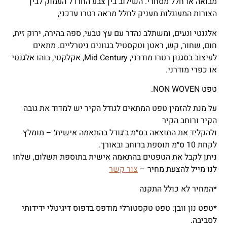
מבואה או חלל מסחרי. השילוב בין צבע החרדל העמוק לבין
הצורות המעוגלות מעניק לחלל מראה רטרו עדכני,
אלגנטי ונעים, ומשתלב נהדר עם עץ טבעי, ספה בהירה, ירוק זית,
חום, שחור, קש, ראטן וטקסטיל בגוונים ניטרליים. מתאים
לעיצוב בסגנון רטרו מודרני, Mid Century, אקלקטי, בוהו אלגנטי
או כפרי מודרני.
טפט NON WOVEN.
על מנת להזמין טפט המתאים לגודל הקיר יש למדוד את גובה
הקיר ורוחב הקיר
ולהקליד את התוצאה בס״מ ב׳גודל בהתאמה אישית׳ – מומלץ
לקחת 10 ס״מ תוספת ברוחב ובאורך.
ניתן לקבל את הטפטים בהתאמה אישית בתוספת תשלום, שלחו
לנו מייל להצעת מחיר –
צור קשר
*המחיר לא כולל התקנה
*טפט נון וובן: טפט טקסטורלי מודפס בדפוס דיגיטלי ידידותי
לסביבה.