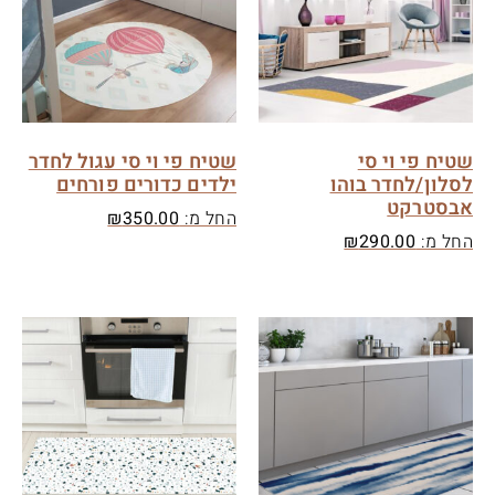
שטיח פי וי סי
שטיח פי וי סי עגול לחדר
לסלון/לחדר בוהו
ילדים כדורים פורחים
אבסטרקט
החל מ:
350.00
₪
החל מ:
290.00
₪