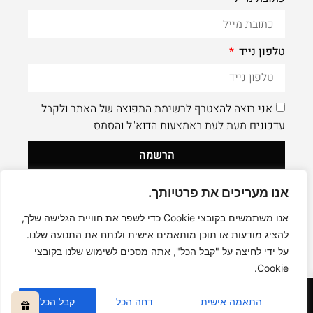
טלפון נייד
אני רוצה להצטרף לרשימת התפוצה של האתר ולקבל
עדכונים מעת לעת באמצעות הדוא"ל והסמס
הרשמה
אנו מעריכים את פרטיותך.
לעוד תוכן איכותי - תעקבו AleaDesign@
0
אנו משתמשים בקובצי Cookie כדי לשפר את חוויית הגלישה שלך,
להציג מודעות או תוכן מותאמים אישית ולנתח את התנועה שלנו.
על ידי לחיצה על "קבל הכל", אתה מסכים לשימוש שלנו בקובצי
Cookie.
קניה בטוחה
התאמה אישית
דחה הכל
קבל הכל
כל הזכויות שמורות © אליה דיזיין -