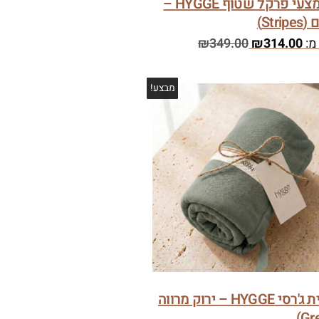
סט מצעי פרקל שטוף HYGGE –
Stri)
מ:
314.00
₪
349.00
₪
מבצע!
ציפית ג'רסי HYGGE – ירוק מרווה