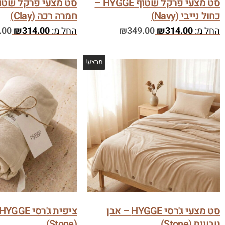
סט מצעי פרקל שטוף HYGGE –
כחול נייבי (Navy)
חמרה רכה (Clay)
החל מ:
314.00
₪
349.00
₪
החל מ:
314.00
₪
.00
מבצע!
סט מצעי ג'רסי HYGGE – אבן
טבעית (Stone)
(Stone)