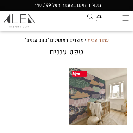
משלוח חינם בהזמנה מעל 399 ש״ח!
עמוד הבית
/ מוצרים המתויגים “טפט עננים”
טפט עננים
Save