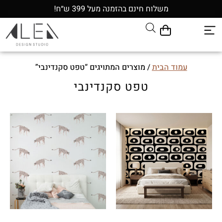
משלוח חינם בהזמנה מעל 399 ש״ח!
עמוד הבית
/ מוצרים המתויגים “טפט סקנדינבי”
טפט סקנדינבי