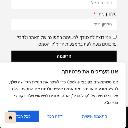
טלפון נייד
אני רוצה להצטרף לרשימת התפוצה של האתר ולקבל
עדכונים מעת לעת באמצעות הדוא"ל והסמס
הרשמה
אנו מעריכים את פרטיותך.
לעוד תוכן איכותי - תעקבו AleaDesign@
0
אנו משתמשים בקובצי Cookie כדי לשפר את חוויית הגלישה שלך,
להציג מודעות או תוכן מותאמים אישית ולנתח את התנועה שלנו.
על ידי לחיצה על "קבל הכל", אתה מסכים לשימוש שלנו בקובצי
Cookie.
קניה בטוחה
התאמה אישית
דחה הכל
קבל הכל
כל הזכויות שמורות © אליה דיזיין -
ALEA DESIGN STUDIO