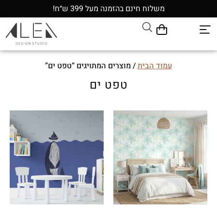
משלוח חינם בהזמנה מעל 399 ש״ח!
עמוד הבית
/ מוצרים המתויגים “טפט ים”
טפט ים