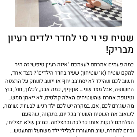
שטיח פי וי סי לחדר ילדים רעיון
מבריק!
כמה פעמים אמרתם לעצמכם "איזה רעיון טיפשי זה היה
למקם שטיח (או שטיחון) שעיר בחדר הילדים"? מצד אחד,
חשוב לכם שהילד לא יסתובב יחף או יישב לשחק על הרצפה
החשופה, אבל מצד שני… אוףףף, כמה אבק, לכלוך, חול, בוץ
וטינופת אחרת שהשטיחים האלה קולטים, לא ייאמן ממש…
מה שגורם לכם, אם, במקרה יש לכם ילד רגיש לבעיות נשימה,
לשאוב את השטיח השעיר בכל יום, בתקווה, שהפעם
הצלחתם לנקות אותו כהלכה ובהצלחה. כמובן שלא תצליחו,
וביום למחרת, שוב תתעוררו לצלילי ילד משתעל ומתעטש…