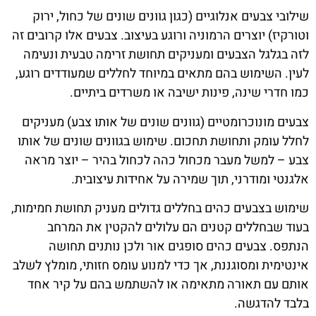
שילובי צבעים אנלוגיים (כגון גוונים שונים של כחול, ירוק
וטורקיז) יוצרים הרמוניה ורוגע בעיצוב. צבעים אלו קרובים זה
לזה בגלגל הצבעים ומעניקים תחושת זרימה טבעית ונעימה
לעין. השימוש בהם מתאים במיוחד לחללים שמעודדים רוגע,
כמו חדרי שינה, פינות ישיבה או משרדים ביתיים.
צבעים מונוכרומטיים (גוונים שונים של אותו צבע) מעניקים
לחלל עומק ותחושת תחכום. שימוש בגוונים שונים של אותו
צבע – למשל מעבר מכחול כהה לכחול בהיר – יוצר מראה
אלגנטי ומודרני, תוך שמירה על אחידות עיצובית.
שימוש בצבעים כהים בחללים גדולים מעניק תחושת חמימות,
בעוד שבחללים קטנים הם עלולים להקטין את המרחב
הנתפס. צבעים כהים סופגים אור ולכן נותנים תחושה
אינטימית ומסוגננת, אך כדי למנוע עומס חזותי, מומלץ לשלב
אותם עם תאורה מתאימה או להשתמש בהם על קיר אחד
בלבד להדגשה.