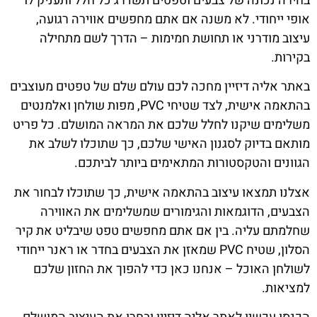
בחירה נכונה של צבעים וטפטים תשדרג כל חלל ותעניק לו
אופי ייחודי. לא משנה אם אתם מחפשים אווירה רגועה,
עיצוב מודרני או תחושת חמימות – הדרך לשם מתחילה
בקירות.
באתר אליה דיזיין מחכה לכם עולם שלם של טפטים מעוצבים
בהתאמה אישית, לצד שטיחי PVC, מפות שולחן ואלמנטים
משלימים שיקנו לחלל שלכם את המראה המושלם. כל פריט
מותאם בדיוק לסגנון האישי שלכם, כך שתוכלו לשלב את
הגוונים והטקסטורות המתאימים ביותר לביתכם.
אצלנו תמצאו עיצוב בהתאמה אישית, כך שתוכלו לבחור את
הצבעים, הדוגמאות והגימורים שמשלימים את האווירה
שחלמתם עליה. בין אם אתם מחפשים טפט שיבליט את קיר
הסלון, שטיח PVC שמאזן את הצבעים בחדר או ראנר ייחודי
לשולחן האוכל – אנחנו כאן כדי להפוך את החזון שלכם
למציאות.