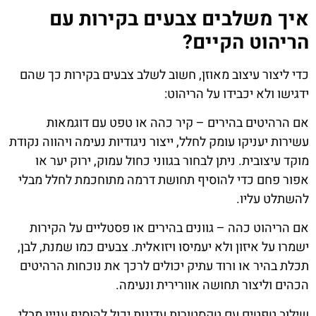
איך משלבים צבעים בקירות עם
הריהוט הקיים?
כדי ליצור עיצוב מאוזן, חשוב לשלב צבעים בקירות כך שהם
ידגישו ולא יכבידו על הריהוט:
אם הרהיטים בהירים – קיר כהה או טפט עם דוגמאות
עשירות יעניקו עומק לחלל, ייצור ניגודיות נעימה ויהווה נקודת
מוקד עיצובית. ניתן לבחור בגווני כחול עמוק, ירוק יער או
אפור פחם כדי להוסיף תחושת דרמה מתוחכמת לחלל מבלי
להשתלט עליו.
אם הריהוט כהה – גוונים בהירים או פסטליים על הקירות
ישמרו על איזון ולא יעמיסו ויזואלית. צבעים כמו שמנת, לבן,
תכלת בהיר או ורוד עתיק יכולים לרכך את נוכחות הרהיטים
הכהים וליצור תחושה אוורירית ונעימה.
שילוב טפטים עם טקסטורות עדינות יכול להוסיף עניין מבלי