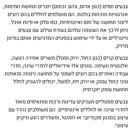
צבעים חמים (כגון אדום, צהוב וכתום) יוצרים תחושת חמימות,
אנרגטיות ונוכחות בולטת. הם מושלמים לחללים בהם רוצים
ליצור תחושה של חום ואינטימיות, כמו סלון או פינת אוכל.
ניתן לרכך את העוצמה שלהם בעזרת שילוב עם צבעים
נייטרליים או על ידי שימוש בטפטים המדגישים אותם במינון
מדויק.
צבעים קרים (כגון כחול, ירוק וסגול) משרים אווירה רגועה,
אלגנטית ונעימה. גוונים אלו אידיאליים לחדרי שינה, חדרי
עבודה ואזורים בהם רוצים לשמור על תחושה נינוחה ומאוזנת.
גווני כחול עמוק או ירוק זית, למשל, יכולים להעניק לחלל
תחושת עומק יוקרתית.
צבעים פסטליים מעניקים עדינות ורכות ומתאימים מאוד
לחדרי שינה או לחללים אינטימיים. הם משתלבים נהדר עם
עיצוב בסגנון סקנדינבי או רומנטי, ומשדרים רוגע וניקיון
עיצובי.