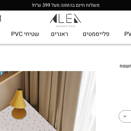
משלוח חינם בהזמנה מעל 399 ש״ח!
פלייסמטים
ראנרים
שטיחי PVC
משטח