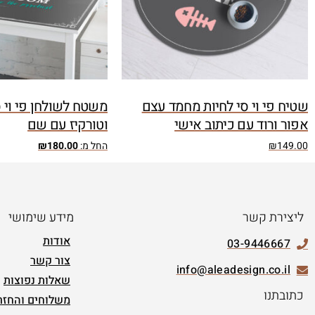
שטיח פי וי סי לחיות מחמד עצם
משטח לשולחן פי וי 
אפור ורוד עם כיתוב אישי
וטורקיז עם שם
149.00
₪
החל מ:
180.00
₪
ליצירת קשר
מידע שימושי
אודות
03-9446667
צור קשר
info@aleadesign.co.il
שאלות נפוצות
כתובתנו
משלוחים והחזר